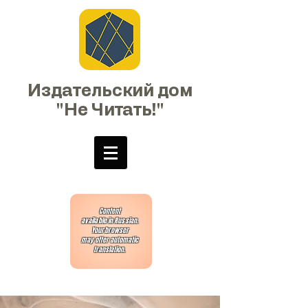
Издательский дом
"Не Читать!"
Content
available in Russian.
Your browser
may offer automatic
translation.