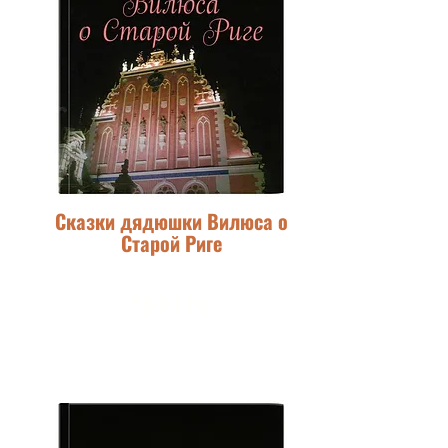
Сказки дядюшки Вилюса о
Старой Риге
РИДЕРО