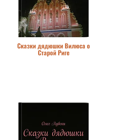
Сказки дядюшки Вилюса о
Старой Риге
ВАЙЛДБЕРРИС