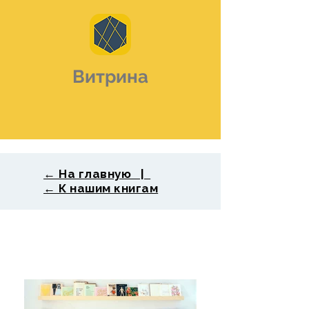
Витрина
← На главную |
← К нашим книгам