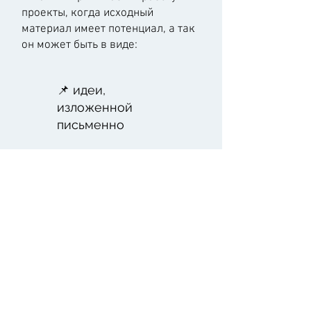
проекты, когда исходный
материал имеет потенциал, а так
он может быть в виде:
📌 идеи,
изложенной
письменно
📌 комплекта
аудио- и
видеоматериалов
📌 слайд-
презентаций