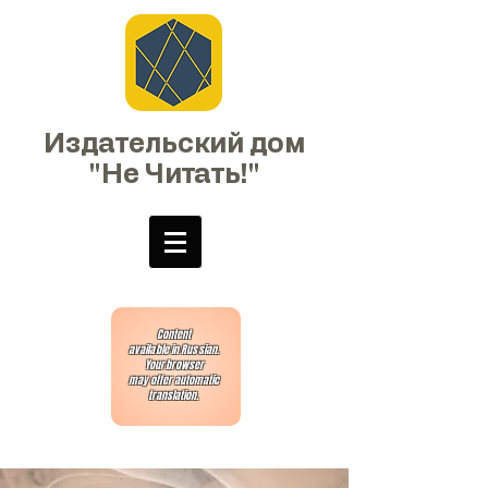
Издательский дом
"Не Читать!"
Content
available in Russian.
Your browser
may offer automatic
translation.