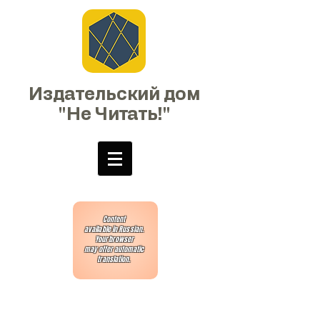
Издательский дом
"Не Читать!"
Content
available in Russian.
Your browser
may offer automatic
translation.