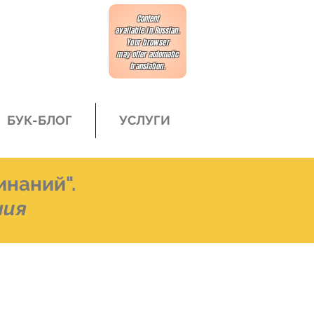
Content
available in Russian.
Your browser
may offer automatic
translation.
БУК-БЛОГ
УСЛУГИ
инаний".
ния
део и препинаний"
Издание первое