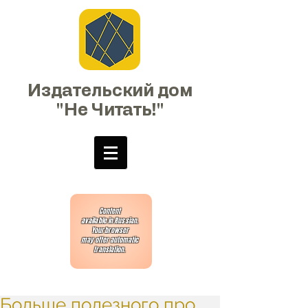
Издательский дом
"Не Читать!"
Content
available in Russian.
Your browser
may offer automatic
translation.
Больше полезного про