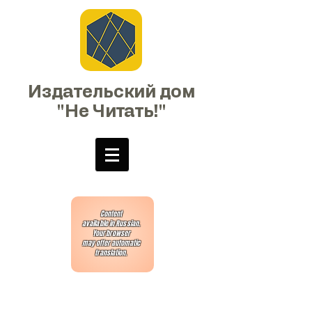
Издательский дом
"Не Читать!"
Content
available in Russian.
Your browser
may offer automatic
translation.