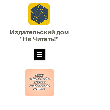
Издательский дом
"Не Читать!"
Content
available in Russian.
Your browser
may offer automatic
translation.