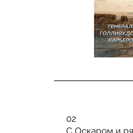
02
С Оскаром и ря