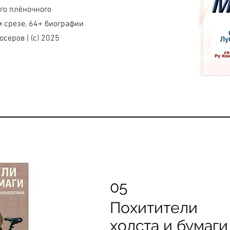
го плёночного
 срезе, 64+ биографии
еров | (с) 2025
05
Похитители
холста и бумаги