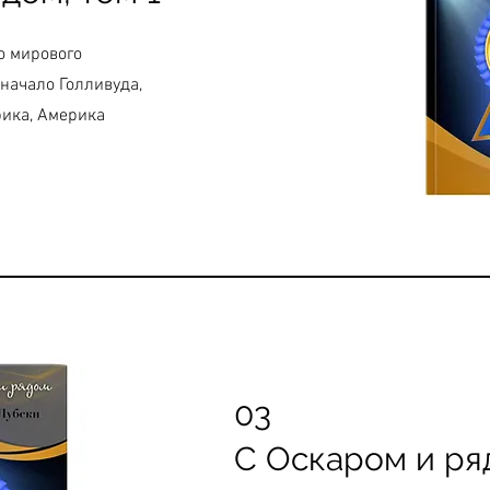
о мирового
начало Голливуда,
рика, Америка
03
С Оскаром и ря