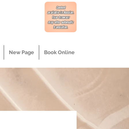
Content
available in Russian.
Your browser
may offer automatic
translation.
New Page
Book Online