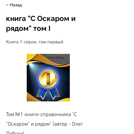
< Назад
книга "С Оскаром и
рядом" том I
Книга 1 серии, том первый
Том №1 книги-справочника "С
"Оскаром" и рядом" (автор - Олег
Лубски)