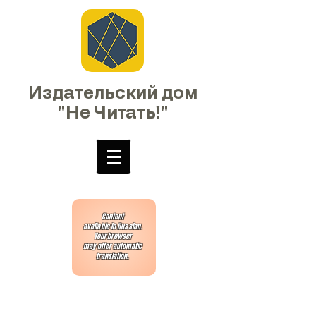
Издательский дом
"Не Читать!"
Content
available in Russian.
Your browser
may offer automatic
translation.