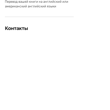
Перевод вашей книги на английский или
американский английский языки
Контакты
ph.nechitat@gmail.com
©
2010-2026
Издательский дом
"Не читать!"
ДомМедиа Холдинг